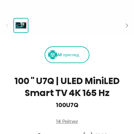
AR преглед
100 '' U7Q | ULED MiniLED
Smart TV 4K 165 Hz
100U7Q
14 Рейтинг