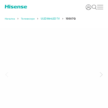
Вход
Начална
Телевизори
ULED MiniLED TV
100U7Q