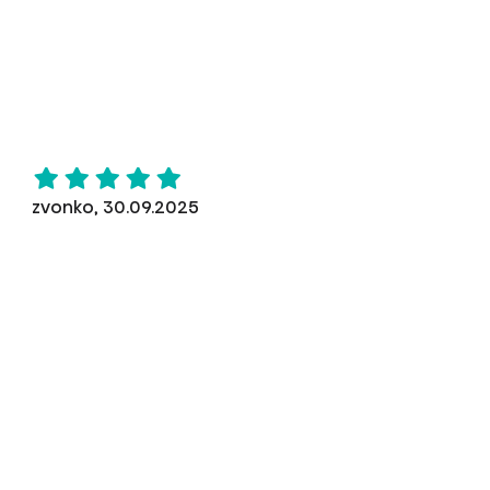
zvonko, 30.09.2025
Ревюто е първоначално публикувано на
si.hisense.com
всичко е наред
Със съдействието на