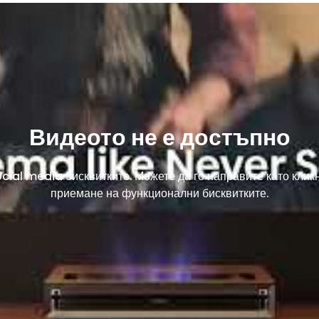
Видеото не е достъпно
cial media бисквитките. Можете да го направите като клик
приемане на функционални бисквитките.