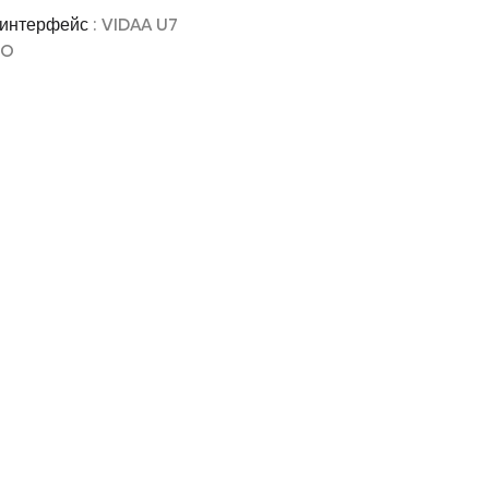
 интерфейс
: VIDAA U7
RO