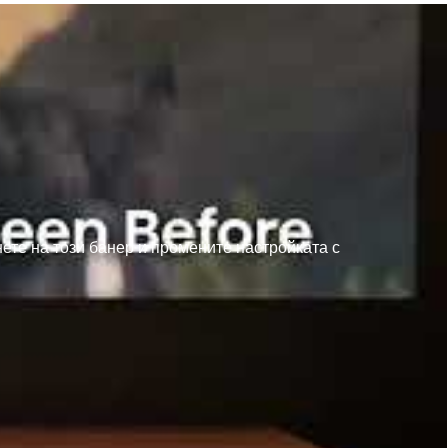
нете на този банер и промените настройката с