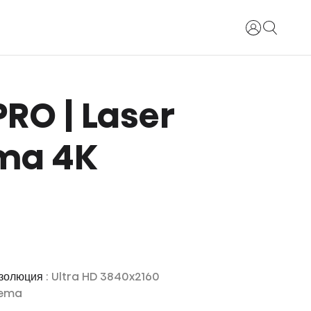
Вход
RO | Laser
ma 4K
езолюция
: Ultra HD 3840x2160
nema