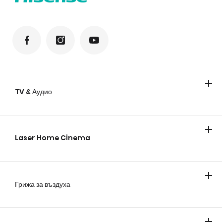
TV & Аудио
Телевизори
Laser Home Cinema
Грижа за въздуха
Климатици
Мобилни климатици