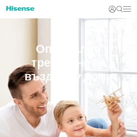
Вход
Оптимално
третиране на
въздуха у дома