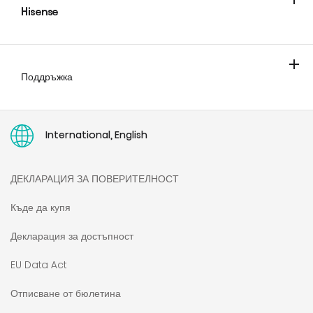
Hisense
За компанията
Блог
Поддръжка
Свържи се с нас
Изисквания за екологичен дизайн
Пан-европейска гаранция
Къде се намира серийният номер?
Инструкции за употреба
International, English
ДЕКЛАРАЦИЯ ЗА ПОВЕРИТЕЛНОСТ
Къде да купя
Декларация за достъпност
EU Data Act
Отписване от бюлетина