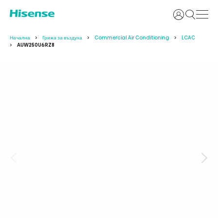
Вход
Начална
Грижа за въздуха
Commercial Air Conditioning
LCAC
AUW250U6RZ8