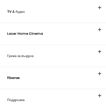
TV & Аудио
Телевизори
Laser Home Cinema
Грижа за въздуха
Климатици
Мобилни климатици
Hisense
За компанията
Блог
Поддръжка