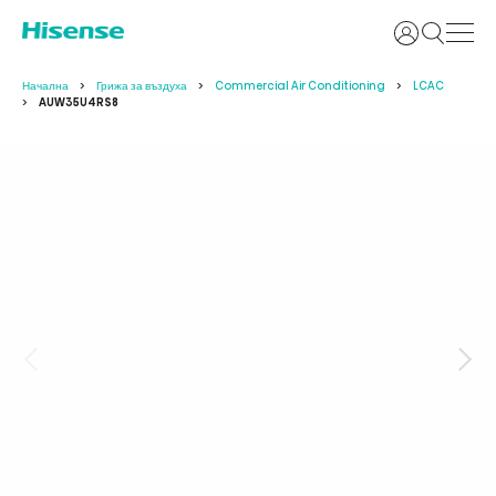
Вход
Начална
Грижа за въздуха
Commercial Air Conditioning
LCAC
AUW35U4RS8