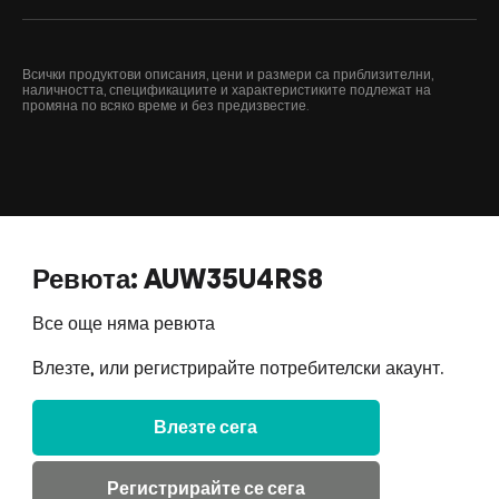
Всички продуктови описания, цени и размери са приблизителни,
наличността, спецификациите и характеристиките подлежат на
промяна по всяко време и без предизвестие.
Ревюта: AUW35U4RS8
Все още няма ревюта
Влезте, или регистрирайте потребителски акаунт.
Влезте сега
Регистрирайте се сега