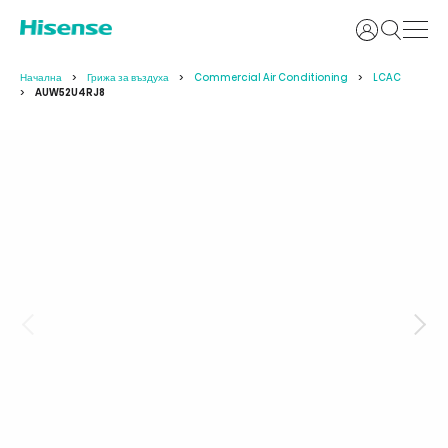
Вход
Начална
Грижа за въздуха
Commercial Air Conditioning
LCAC
AUW52U4RJ8