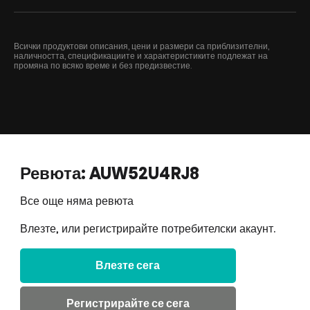
Всички продуктови описания, цени и размери са приблизителни,
наличността, спецификациите и характеристиките подлежат на
промяна по всяко време и без предизвестие.
Ревюта: AUW52U4RJ8
Все още няма ревюта
Влезте, или регистрирайте потребителски акаунт.
Влезте сега
Регистрирайте се сега