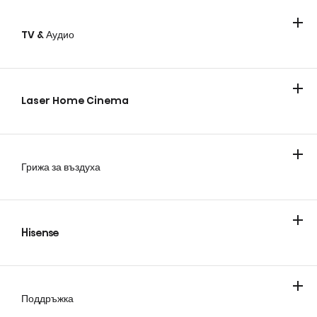
TV & Аудио
Телевизори
Laser Home Cinema
Грижа за въздуха
Климатици
Мобилни климатици
Hisense
За компанията
Блог
Поддръжка