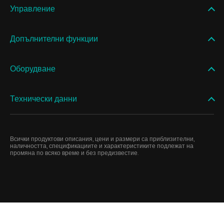
Управление
Допълнителни функции
Оборудване
Технически данни
Всички продуктови описания, цени и размери са приблизителни,
наличността, спецификациите и характеристиките подлежат на
промяна по всяко време и без предизвестие.