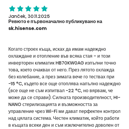
Janček, 30.11.2025
Ревюто е първоначално публикувано на
sk.hisense.com
Когато строех къща, исках да имам надеждно
охлаждане и отопление във всяка стая - и този
инверторен климатик HB70KW0AG изпълни точно
това, което очаквах от него. През лятото охлажда
без колебание, а през зимата вече го тествах при
-15 °C, където все още отоплява напълно надеждно
(все още не съм изпитвал -22 °C, но вярвам, че
може да се справи). Силната производителност, HI-
NANO стерилизацията и възможността за
управление чрез Wi-Fi ми дават перфектен контрол
над цялата система. Честен климатик, който работи
в къщата всеки ден и съм изключително доволен от