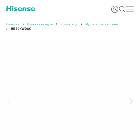
Вход
Начална
Грижа за въздуха
Климатици
Мулти-сплит системи
HB70KW0AG