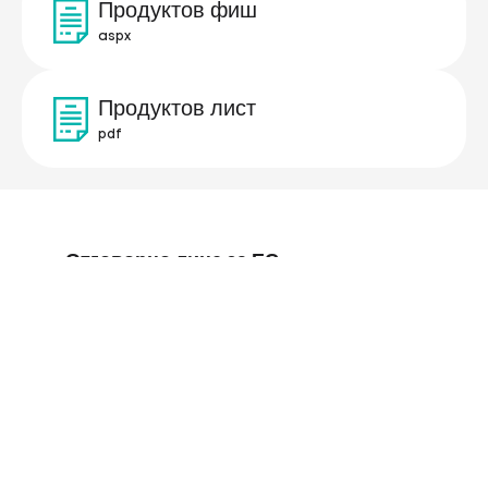
Продуктов фиш
aspx
Продуктов лист
pdf
Отговорно лице за ЕС
Икономическият оператор, отговорен
за този продукт, се намира в ЕС:
Gorenje gospodinjski aparati, d.o.o.
Partizanska cesta 12, 3320 Velenje, SI