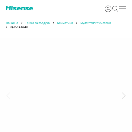
Вход
Начална
Грижа за въздуха
Климатици
Мулти-сплит системи
QJ35XJ3AG