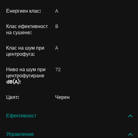
Енергиен клас:
A
Клас ефективност
B
на сушене:
Клас на шум при
A
центрофуга:
Ниво на шум при
72
центрофугиране
dB(A):
Цвят:
Черен
Ефективност
Управление