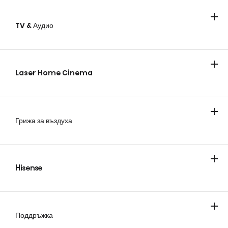
TV & Аудио
Телевизори
Laser Home Cinema
Грижа за въздуха
Климатици
Мобилни климатици
Hisense
За компанията
Блог
Поддръжка