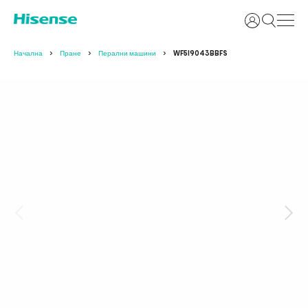
Вход
Начална
Пране
Перални машини
WF5I9043BBFS