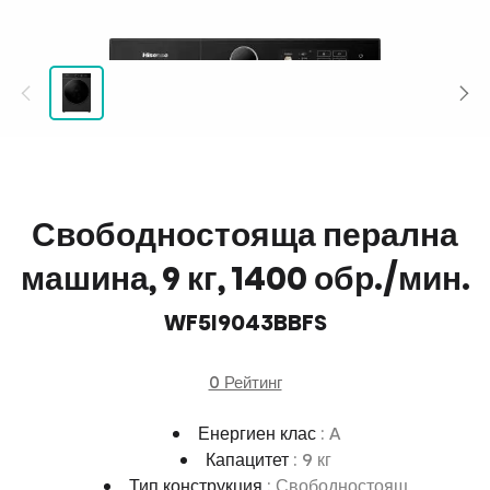
Свободностояща перална
машина, 9 кг, 1400 обр./мин.
WF5I9043BBFS
0 Рейтинг
Енергиен клас
: A
Капацитет
: 9 кг
Тип конструкция
: Свободностоящ