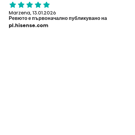
Marzena, 13.01.2026
Ревюто е първоначално публикувано на
pl.hisense.com
Купихме тази сушилня на промоция, благодарение
на препоръка на продавач, и не съжаляваме.
Върши си работата много добре. Тиха е и суши
наистина добре, оставяйки дрехите меки и
ароматни. Препоръчвам я.
Със съдействието на