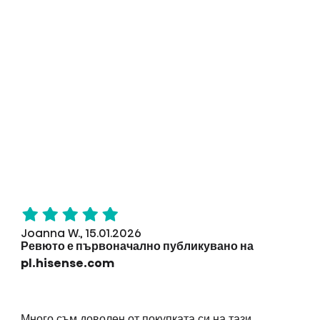
Joanna W., 15.01.2026
Ревюто е първоначално публикувано на
pl.hisense.com
Много съм доволен от покупката си на тази