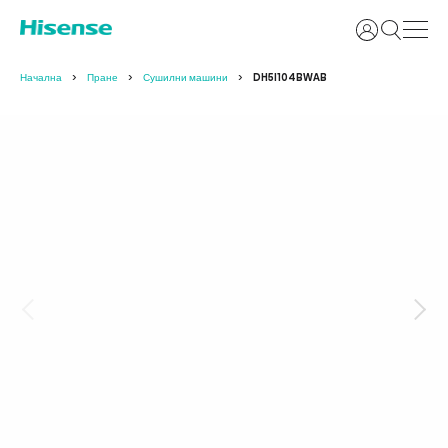
Вход
Начална
Пране
Сушилни машини
DH5I104BWAB