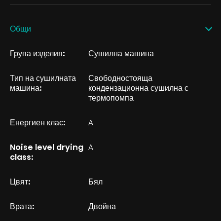
Общи
Група изделия:
Сушилна машина
Тип на сушилната
Свободностояща
машина:
кондензационна сушилна с
термопомпа
Енергиен клас:
A
Noise level drying
A
class:
Цвят:
Бял
Врата:
Двойна