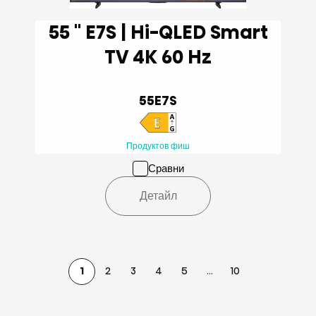
55 '' E7S | Hi-QLED Smart
TV 4K 60 Hz
55E7S
Продуктов фиш
Сравни
Детайл
1
2
3
4
5
...
10