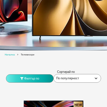
Начална
Телевизори
Сортирай по
По популярност
Филтър по