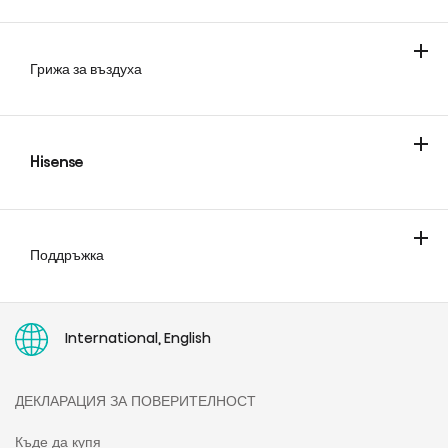
Грижа за въздуха
Климатици
Мобилни климатици
Hisense
За компанията
Блог
Поддръжка
Свържи се с нас
Изисквания за екологичен дизайн
Пан-европейска гаранция
Къде се намира серийният номер?
Инструкции за употреба
International, English
ДЕКЛАРАЦИЯ ЗА ПОВЕРИТЕЛНОСТ
Къде да купя