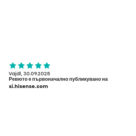
Vajdl, 30.09.2025
Ревюто е първоначално публикувано на
si.hisense.com
Любимото приложение на VIDAA е Netflix