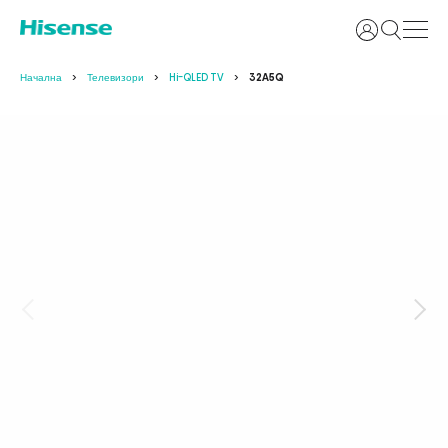
Вход
Начална
Телевизори
Hi-QLED TV
32A5Q