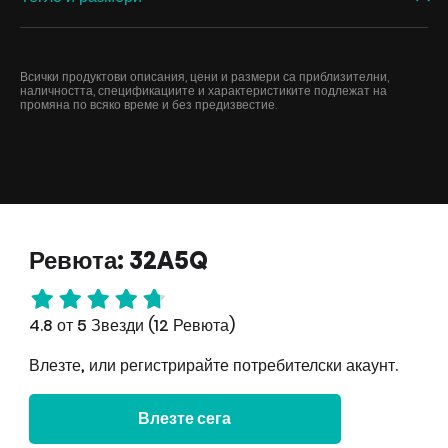
Всички продуктови описания, цени и размери са приблизителни,
наличността, спецификациите и характеристиките подлежат на
промяна по всяко време и без предизвестие.
Ревюта: 32A5Q
4.8 от 5 Звезди (12 Ревюта)
Влезте, или регистрирайте потребителски акаунт.
Влезте сега