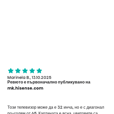
Marinela B., 13.10.2025
Ревюто е първоначално публикувано на
mk.hisense.com
Този телевизор може да е 32 инча, но е с диагонал
по-голям от 65. Картината е ясна, цветовете са