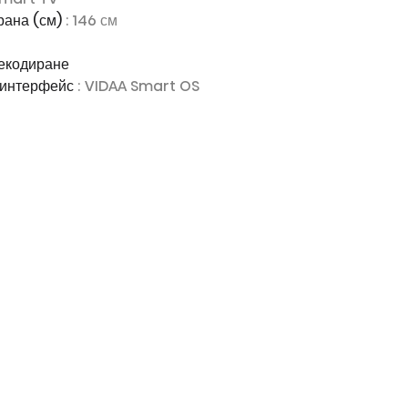
рана (см)
: 146 см
декодиране
 интерфейс
: VIDAA Smart OS