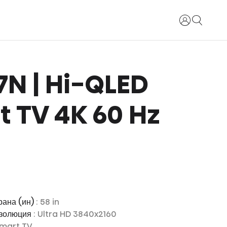
Вход
E7N | Hi-QLED
 TV 4K 60 Hz
рана (ин)
: 58 in
езолюция
: Ultra HD 3840x2160
Smart TV