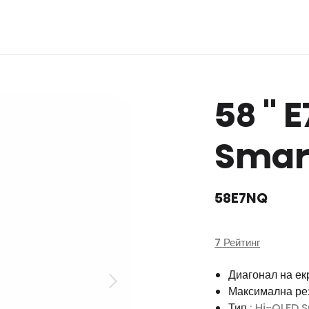
58 '' 
Smart
58E7NQ
7 Рейтинг
Диагонал на ек
Максимална р
Тип
: Hi-QLED 