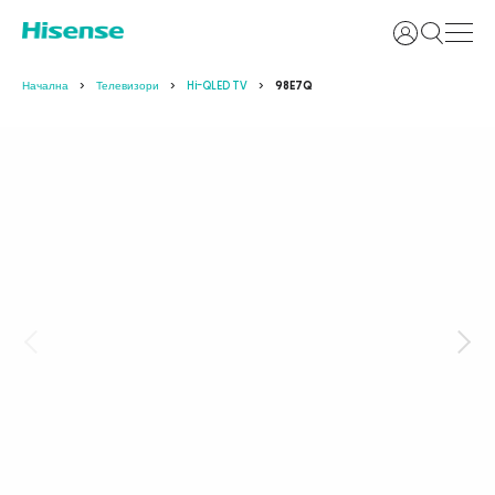
Вход
Начална
Телевизори
Hi-QLED TV
98E7Q