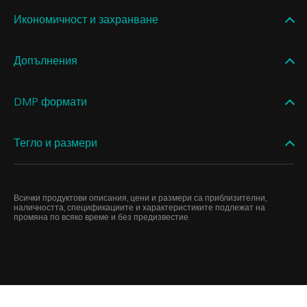
Икономичност и захранване
Допълнения
DMP формати
Тегло и размери
Всички продуктови описания, цени и размери са приблизителни,
наличността, спецификациите и характеристиките подлежат на
промяна по всяко време и без предизвестие.