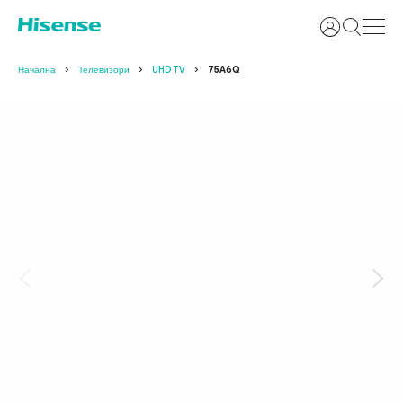
Вход
Начална
Телевизори
UHD TV
75A6Q