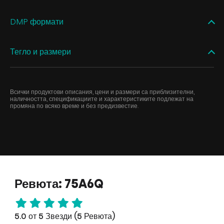
DMP формати
Тегло и размери
Всички продуктови описания, цени и размери са приблизителни,
наличността, спецификациите и характеристиките подлежат на
промяна по всяко време и без предизвестие.
Ревюта: 75A6Q
5.0 от 5 Звезди (5 Ревюта)